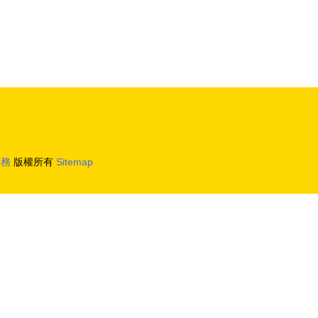
服務
版權所有
Sitemap